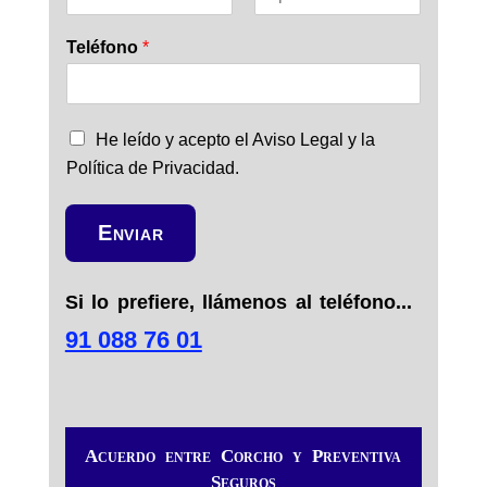
N
A
o
p
Teléfono
*
m
e
b
l
r
l
e
i
d
C
He leído y acepto el Aviso Legal y la
o
a
s
Política de Privacidad.
s
i
l
Enviar
l
a
s
Si lo prefiere, llámenos al teléfono...
d
e
91 088 76 01
v
e
r
i
f
Acuerdo entre Corcho y Preventiva
i
Seguros
c