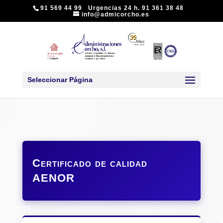
91 569 44 99 Urgencias 24 h. 91 361 38 48
info@admicorcho.es
Seleccionar Página
Certificado de c
a
l
i
dad
AENOR