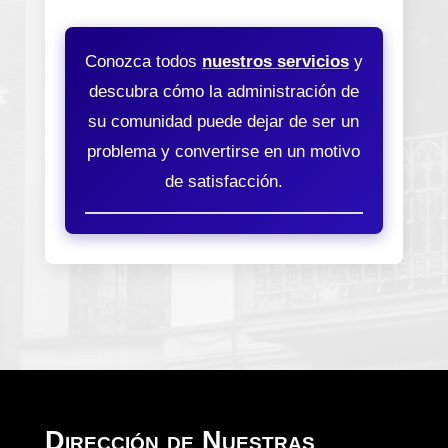
Conozca todos
nuestros servicios
y
descubra cómo la administración de
su comunidad puede dejar de ser un
problema y convertirse en un motivo
de satisfacción.
Dirección de Nuestras