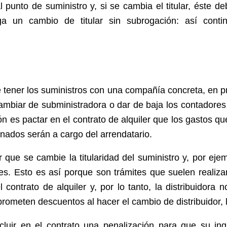
unto de suministro y, si se cambia el titular, éste de
ga un cambio de titular sin subrogación: así conti
re tener los suministros con una compañía concreta, en pr
cambiar de subministradora o dar de baja los contadores
 es pactar en el contrato de alquiler que los gastos qu
onados serán a cargo del arrendatario.
tar que se cambie la titularidad del suministro y, por eje
res. Esto es así porque son trámites que suelen realiz
 contrato de alquiler y, por lo tanto, la distribuidora 
meten descuentos al hacer el cambio de distribuidor, lo
ncluir en el contrato una penalización para que su in