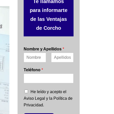
Te llamamos
para informarte
de las Ventajas
de Corcho
Nombre y Apellidos
*
N
A
o
p
Teléfono
*
m
e
b
l
r
l
e
i
d
C
He leído y acepto el
o
a
s
Aviso Legal y la Política de
s
Privacidad.
i
l