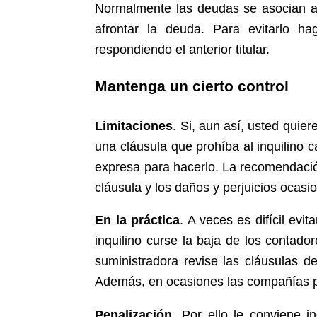
Normalmente las deudas se asocian al p
afrontar la deuda. Para evitarlo ha
respondiendo el anterior titular.
Mantenga un cierto control
Limitaciones
. Si, aun así, usted quie
una cláusula que prohíba al inquilino 
expresa para hacerlo. La recomendación
cláusula y los daños y perjuicios ocasi
En la práctica
. A veces es difícil evi
inquilino curse la baja de los contado
suministradora revise las cláusulas del
Además, en ocasiones las compañías pro
Penalización
. Por ello le conviene i