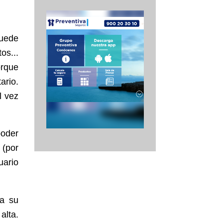
puede
os...
orque
ario.
l vez
poder
 (por
uario
 a su
alta.