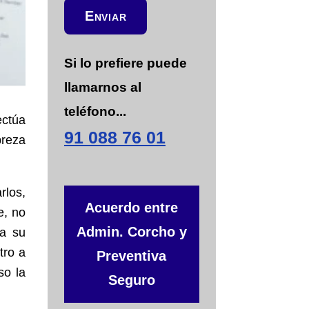
l
Enviar
a
s
d
e
Si lo prefiere puede
v
llamarnos al
e
r
teléfono...
i
ectúa
f
91 088 76 01
breza
i
c
a
c
rlos,
i
Acuerdo entre
e, no
ó
n
Admin. Corcho y
 a su
*
tro a
Preventiva
so la
Seguro