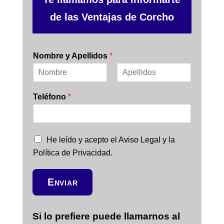
de las Ventajas de Corcho
Nombre y Apellidos
*
N
A
o
p
Teléfono
*
m
e
b
l
r
l
e
i
d
C
He leído y acepto el Aviso Legal y la
o
a
s
Política de Privacidad.
s
i
l
Enviar
l
a
s
Si lo prefiere puede llamarnos al
d