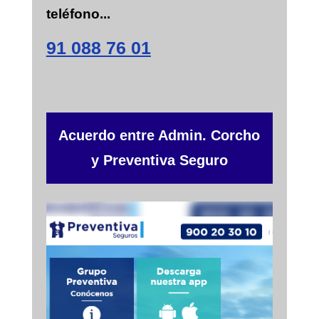
e
teléfono...
v
e
91 088 76 01
r
i
f
i
c
a
c
Acuerdo entre Admin. Corcho
i
y Preventiva Seguro
ó
n
*