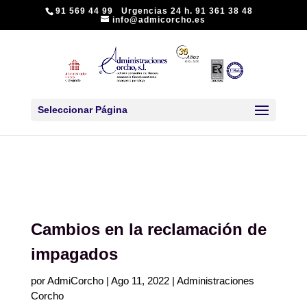
91 569 44 99 Urgencias 24 h. 91 361 38 48
info@admicorcho.es
Seleccionar Página
Cambios en la reclamación de
impagados
por
AdmiCorcho
|
Ago 11, 2022
|
Administraciones
Corcho