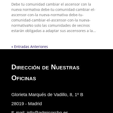
Debe tu comunidad cambiar el ascensor con la
nueva normativa debe-tu-comunidad-cambiar-el-
ascensor-con-la nueva-normativa debe-tu-
comunidad-cambiar-el-ascensor-con-la nueva-
normativaNo solo las comunidades de vecinos
estarán obligadas a adaptar sus ascensores a la...
« Entradas Anteriores
Dirección de Nuestras
Oficinas
Glorieta Marqués de Vadillo, 8, 1º B
28019 - Madrid
E-mail:
info@admicorcho.es