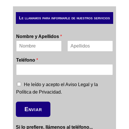
Le llamamos para informarle de nuestros servicios
Nombre y Apellidos
*
N
A
o
p
Teléfono
*
m
e
b
l
r
l
e
i
d
C
He leído y acepto el Aviso Legal y la
o
a
s
Política de Privacidad.
s
i
l
Enviar
l
a
s
Si lo prefiere, llámenos al teléfono...