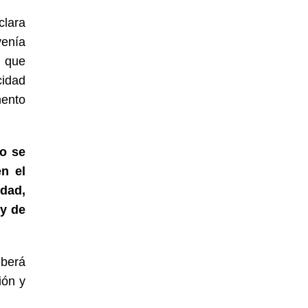
clara
venía
o que
cidad
mento
o se
en el
edad,
ey de
eberá
ión y