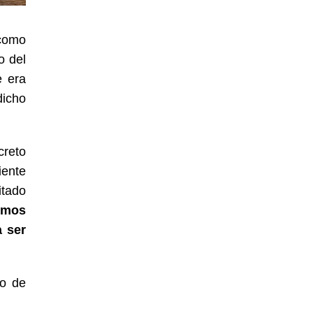
 como
o del
e era
dicho
creto
iente
itado
emos
 ser
to de