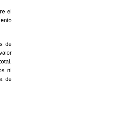
re el
mento
os de
valor
otal.
os ni
la de