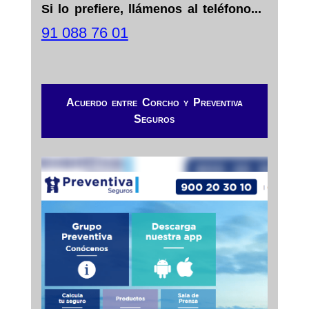
Si lo prefiere, llámenos al teléfono...
d
e
91 088 76 01
v
e
r
i
f
Acuerdo entre Corcho y Preventiva
i
Seguros
c
a
c
i
ó
n
*