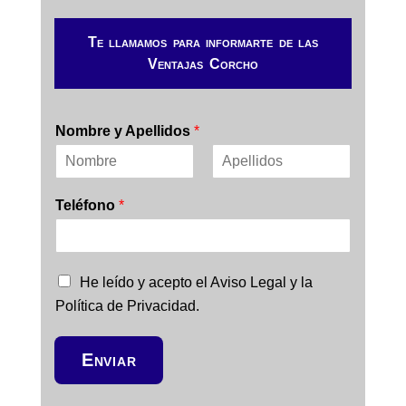
Te llamamos para informarte de las
Ventajas Corcho
Nombre y Apellidos
*
N
A
o
p
Teléfono
*
m
e
b
l
r
l
e
i
d
C
He leído y acepto el Aviso Legal y la
o
a
s
Política de Privacidad.
s
i
l
Enviar
l
a
s